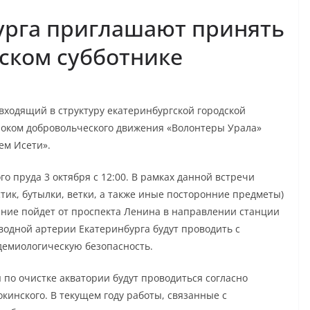
урга приглашают принять
еском субботнике
входящий в структуру екатеринбургской городской
локом добровольческого движения «Волонтеры Урала»
ем Исети».
о пруда 3 октября с 12:00. В рамках данной встречи
стик, бутылки, ветки, а также иные посторонние предметы)
ение пойдет от проспекта Ленина в направлении станции
водной артерии Екатеринбурга будут проводить с
демиологическую безопасность.
 по очистке акватории будут проводиться согласно
инского. В текущем году работы, связанные с