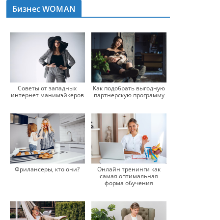
Бизнес WOMAN
Советы от западных
Как подобрать выгодную
интернет манимэйкеров
партнерскую программу
Фрилансеры, кто они?
Онлайн тренинги как
самая оптимальная
форма обучения