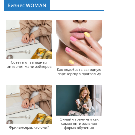
Бизнес WOMAN
Советы от западных
интернет манимэйкеров
Как подобрать выгодную
партнерскую программу
Онлайн тренинги как
самая оптимальная
Фрилансеры, кто они?
форма обучения