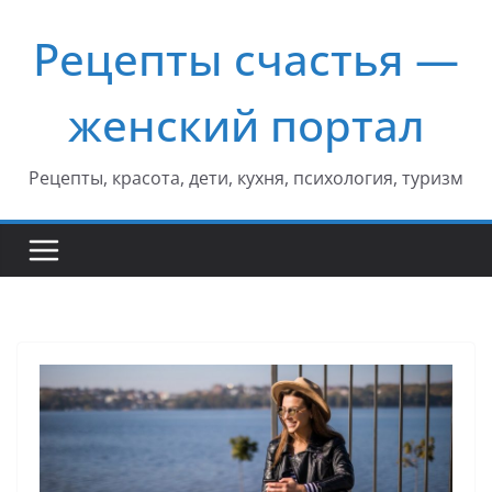
Перейти
Рецепты счастья —
к
содержимому
женский портал
Рецепты, красота, дети, кухня, психология, туризм