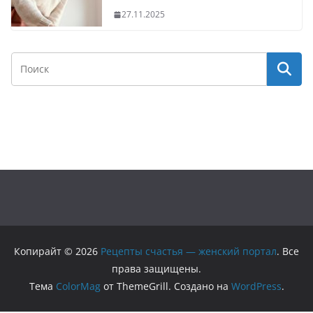
27.11.2025
Копирайт © 2026
Рецепты счастья — женский портал
. Все
права защищены.
Тема
ColorMag
от ThemeGrill. Создано на
WordPress
.