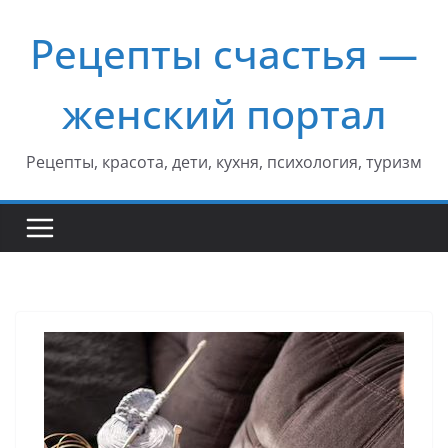
Перейти
Рецепты счастья —
к
содержимому
женский портал
Рецепты, красота, дети, кухня, психология, туризм