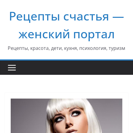
Перейти
Рецепты счастья —
к
содержимому
женский портал
Рецепты, красота, дети, кухня, психология, туризм