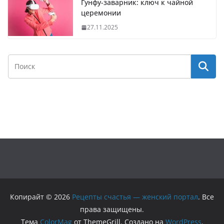
Гунфу-заварник: ключ к чайной
церемонии
27.11.2025
Копирайт © 2026
Рецепты счастья — женский портал
. Все
права защищены.
Тема
ColorMag
от ThemeGrill. Создано на
WordPress
.