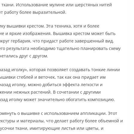
 ткани. Использование мулине или шерстяных нитей
ет работу более выразительной.
ку вышивки крестом. Эта техника, хотя и более
кие и яркие изображения. Вышивка крестом может быть
округ гербария, что придаст работе завершенный вид.
го результата необходимо тщательно планировать схему
етались друг с другом.
азад иголку», которая позволяет создавать тонкие линии
ышивки стеблей и веточек, так как она придает им
азад иголку, можно добиться эффекта легкости и
жении нежных растений. В сочетании с другими
назад иголку может значительно обогатить композицию.
помянуть о вышивке с использованием аппликации. Этот
кстуры и материалы, что делает работу более объемной и
усочки ткани, имитирующие листья или цветы, и