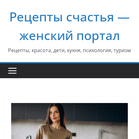
Перейти
Рецепты счастья —
к
содержимому
женский портал
Рецепты, красота, дети, кухня, психология, туризм