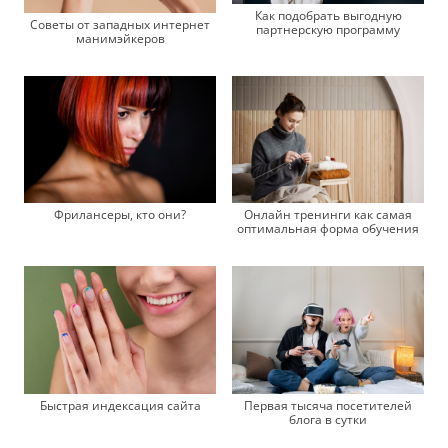
Как подобрать выгодную
Советы от западных интернет
партнерскую программу
манимэйкеров
Фрилансеры, кто они?
Онлайн тренинги как самая
оптимальная форма обучения
Быстрая индексация сайта
Первая тысяча посетителей
блога в сутки