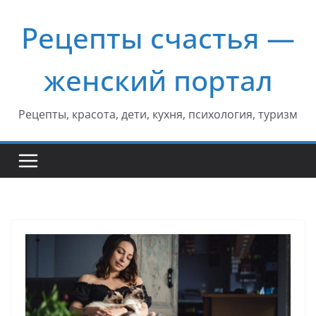
Перейти
Рецепты счастья —
к
содержимому
женский портал
Рецепты, красота, дети, кухня, психология, туризм