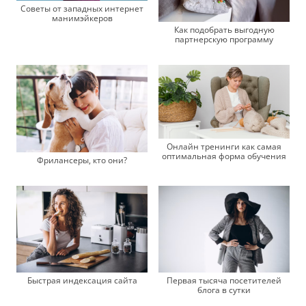
Советы от западных интернет
манимэйкеров
Как подобрать выгодную
партнерскую программу
Онлайн тренинги как самая
оптимальная форма обучения
Фрилансеры, кто они?
Быстрая индексация сайта
Первая тысяча посетителей
блога в сутки