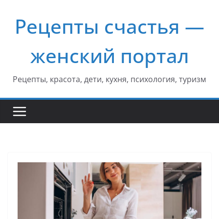
Перейти
Рецепты счастья —
к
содержимому
женский портал
Рецепты, красота, дети, кухня, психология, туризм