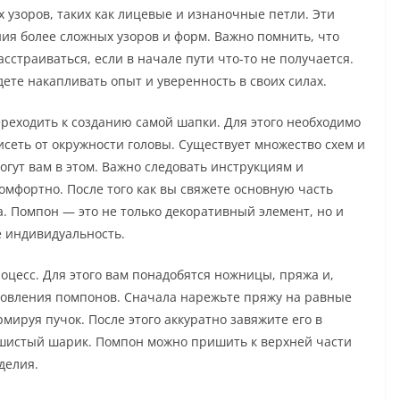
узоров, таких как лицевые и изнаночные петли. Эти
ния более сложных узоров и форм. Важно помнить, что
асстраиваться, если в начале пути что-то не получается.
ете накапливать опыт и уверенность в своих силах.
ереходить к созданию самой шапки. Для этого необходимо
сеть от окружности головы. Существует множество схем и
огут вам в этом. Важно следовать инструкциям и
омфортно. После того как вы свяжете основную часть
. Помпон — это не только декоративный элемент, но и
 индивидуальность.
оцесс. Для этого вам понадобятся ножницы, пряжа и,
товления помпонов. Сначала нарежьте пряжу на равные
рмируя пучок. После этого аккуратно завяжите его в
ушистый шарик. Помпон можно пришить к верхней части
делия.