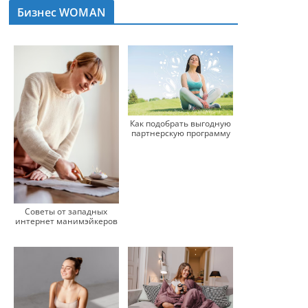
Бизнес WOMAN
Как подобрать выгодную
партнерскую программу
Советы от западных
интернет манимэйкеров