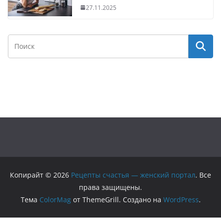
27.11.2025
Копирайт © 2026
Рецепты счастья — женский портал
. Все
права защищены.
Тема
ColorMag
от ThemeGrill. Создано на
WordPress
.