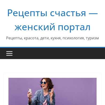
Перейти
Рецепты счастья —
к
содержимому
женский портал
Рецепты, красота, дети, кухня, психология, туризм