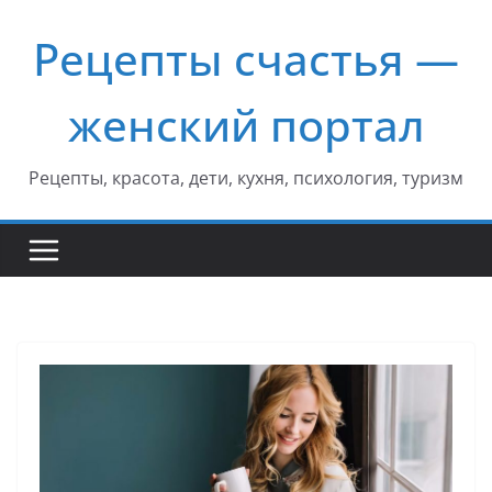
Перейти
Рецепты счастья —
к
содержимому
женский портал
Рецепты, красота, дети, кухня, психология, туризм