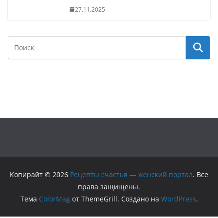
27.11.2025
Копирайт © 2026
Рецепты счастья — женский портал
. Все
права защищены.
Тема
ColorMag
от ThemeGrill. Создано на
WordPress
.