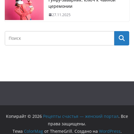
церемонии
27.11.2025
Копирайт © 2026
Рецепты счастья — женский портал
. Все
права защищены.
Тема
ColorMag
от ThemeGrill. Создано на
WordPress
.