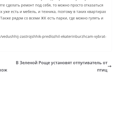
те сделать ремонт под себя, то можно просто отказаться
х уже есть и мебель, и техника, поэтому в таких квартирах
Также рядом со всеми ЖК есть парки, где можно гулять и
8/vedushhij-zastrojshhik-predlozhil-ekaterinburzhcam-vybrat-
В Зеленой Роще установят отпугиватель от
охож
птиц