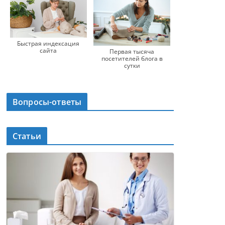
Быстрая индексация
сайта
Первая тысяча
посетителей блога в
сутки
Вопросы-ответы
Статьи