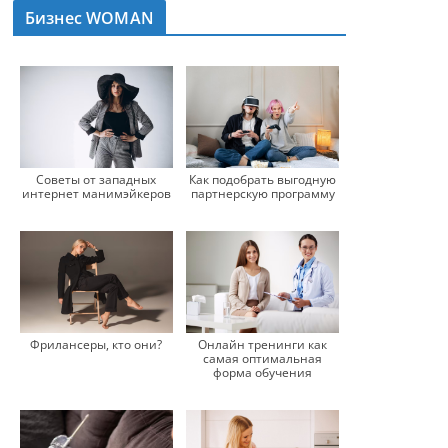
Бизнес WOMAN
Советы от западных
Как подобрать выгодную
интернет манимэйкеров
партнерскую программу
Фрилансеры, кто они?
Онлайн тренинги как
самая оптимальная
форма обучения