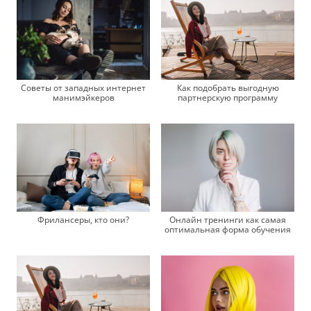
Советы от западных интернет
Как подобрать выгодную
манимэйкеров
партнерскую программу
Фрилансеры, кто они?
Онлайн тренинги как самая
оптимальная форма обучения