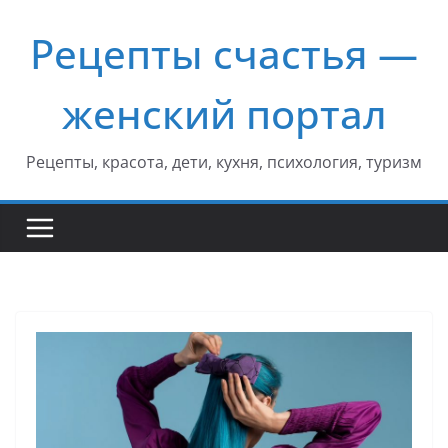
Перейти
Рецепты счастья —
к
содержимому
женский портал
Рецепты, красота, дети, кухня, психология, туризм