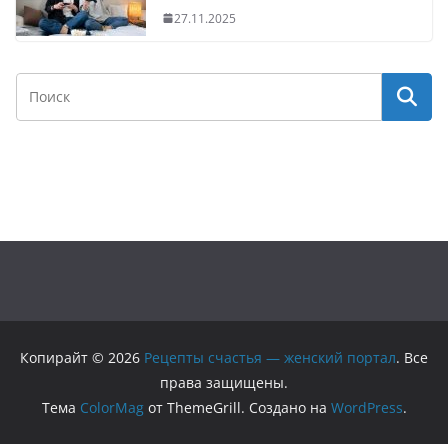
27.11.2025
Копирайт © 2026
Рецепты счастья — женский портал
. Все
права защищены.
Тема
ColorMag
от ThemeGrill. Создано на
WordPress
.