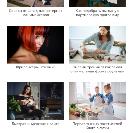
Советы от западных интернет
Как подобрать выгодную
манимэйкеров
партнерскую программу
Фрилансеры, кто они?
Онлайн тренинги как самая
оптимальная форма обучения
Быстрая индексация сайта
Первая тысяча посетителей
блога в сутки