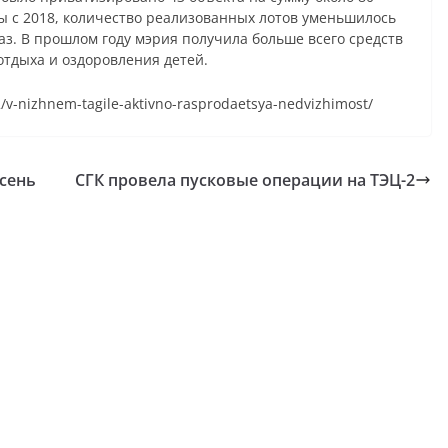
ы с 2018, количество реализованных лотов уменьшилось
раз. В прошлом году мэрия получила больше всего средств
тдыха и оздоровления детей.
2/v-nizhnem-tagile-aktivno-rasprodaetsya-nedvizhimost/
осень
СГК провела пусковые операции на ТЭЦ-2