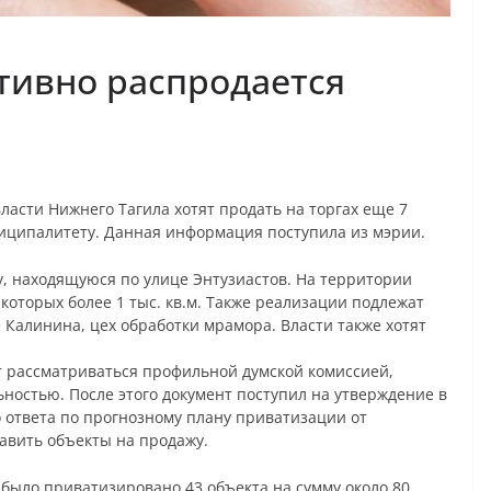
тивно распродается
власти Нижнего Тагила хотят продать на торгах еще 7
ципалитету. Данная информация поступила из мэрии.
, находящуюся по улице Энтузиастов. На территории
оторых более 1 тыс. кв.м. Также реализации подлежат
Калинина, цех обработки мрамора. Власти также хотят
т рассматриваться профильной думской комиссией,
остью. После этого документ поступил на утверждение в
 ответа по прогнозному плану приватизации от
авить объекты на продажу.
ду было приватизировано 43 объекта на сумму около 80