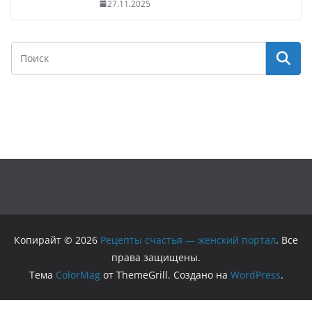
27.11.2025
Копирайт © 2026
Рецепты счастья — женский портал
. Все
права защищены.
Тема
ColorMag
от ThemeGrill. Создано на
WordPress
.