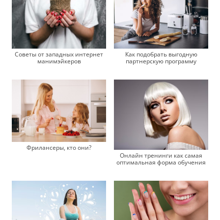
Советы от западных интернет
Как подобрать выгодную
манимэйкеров
партнерскую программу
Фрилансеры, кто они?
Онлайн тренинги как самая
оптимальная форма обучения