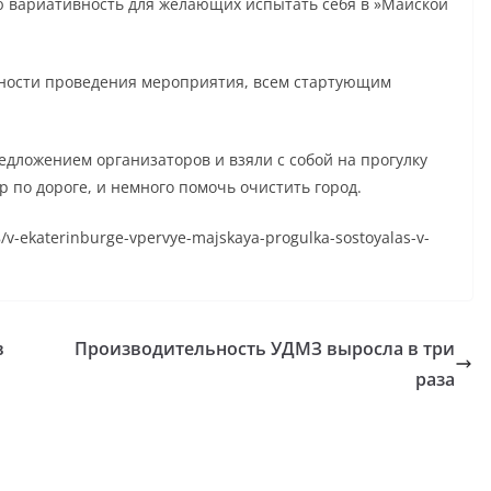
ую вариативность для желающих испытать себя в »Майской
ности проведения мероприятия, всем стартующим
едложением организаторов и взяли с собой на прогулку
 по дороге, и немного помочь очистить город.
8/v-ekaterinburge-vpervye-majskaya-progulka-sostoyalas-v-
в
Производительность УДМЗ выросла в три
раза