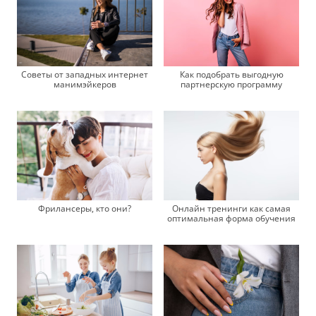
Советы от западных интернет
Как подобрать выгодную
манимэйкеров
партнерскую программу
Фрилансеры, кто они?
Онлайн тренинги как самая
оптимальная форма обучения