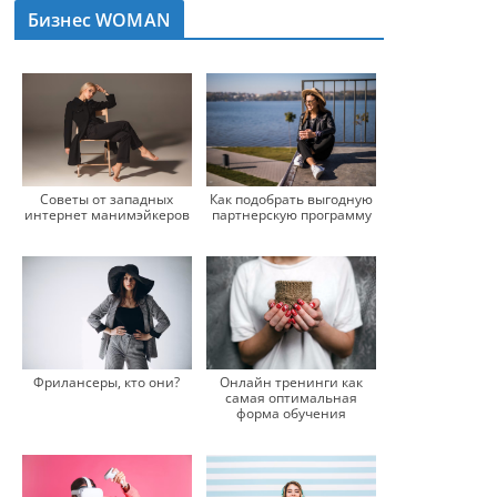
Бизнес WOMAN
Советы от западных
Как подобрать выгодную
интернет манимэйкеров
партнерскую программу
Фрилансеры, кто они?
Онлайн тренинги как
самая оптимальная
форма обучения