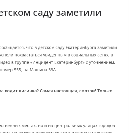
етском саду заметили
сообщается, что в детском саду Екатеринбурга заметили
 успели похвастаться увиденным в социальных сетях, а
идео в группе «Инцидент Екатеринбург» с уточнением,
 номер 555, на Машина 33А.
ка ходит лисичка? Самая настоящая, смотри! Только
.
ественных местах, но и на центральных улицах городов
снять на видео и поделиться этим в социальных сетях.