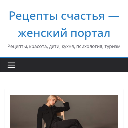
Перейти
Рецепты счастья —
к
содержимому
женский портал
Рецепты, красота, дети, кухня, психология, туризм