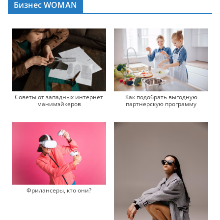
Бизнес WOMAN
Советы от западных интернет
Как подобрать выгодную
манимэйкеров
партнерскую программу
Фрилансеры, кто они?