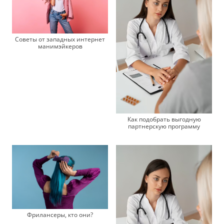
Советы от западных интернет
манимэйкеров
Как подобрать выгодную
партнерскую программу
Фрилансеры, кто они?