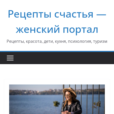
Перейти
Рецепты счастья —
к
содержимому
женский портал
Рецепты, красота, дети, кухня, психология, туризм