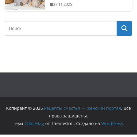
27.11.2025
Копирайт © 2026
Рецепты счастья — женский портал
. Все
права защищены.
Тема
ColorMag
от ThemeGrill. Создано на
WordPress
.