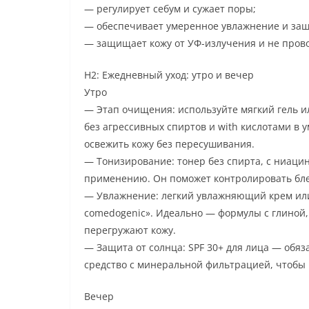
— регулирует себум и сужает поры;
— обеспечивает умеренное увлажнение и защ
— защищает кожу от УФ-излучения и не пров
H2: Ежедневный уход: утро и вечер
Утро
— Этап очищения: используйте мягкий гель 
без агрессивных спиртов и with кислотами в
освежить кожу без пересушивания.
— Тонизирование: тонер без спирта, с ниаци
применению. Он поможет контролировать блес
— Увлажнение: легкий увлажняющий крем или г
comedogenic». Идеально — формулы с глиной,
перегружают кожу.
— Защита от солнца: SPF 30+ для лица — об
средство с минеральной фильтрацией, чтобы 
Вечер