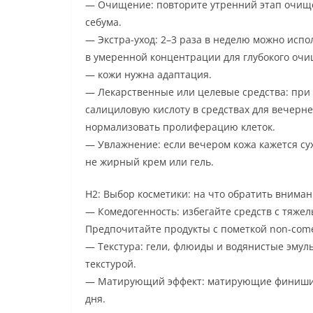
— Очищение: повторите утренний этап очище
себума.
— Экстра-уход: 2–3 раза в неделю можно испо
в умеренной концентрации для глубокого очи
— кожи нужна адаптация.
— Лекарственные или целевые средства: при
салициловую кислоту в средствах для вечерн
нормализовать пролиферацию клеток.
— Увлажнение: если вечером кожа кажется су
не жирный крем или гель.
H2: Выбор косметики: на что обратить внима
— Комедогенность: избегайте средств с тяж
Предпочитайте продукты с пометкой non-come
— Текстура: гели, флюиды и водянистые эмул
текстурой.
— Матирующий эффект: матирующие финиши п
дня.