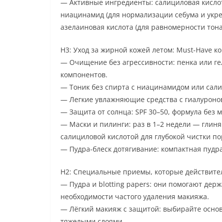
— Активные ингредиенты: салициловая кислот
ниацинамид (для нормализации себума и укре
азелаиновая кислота (для равномерности тона
H3: Уход за жирной кожей летом: Must-Have 
— Очищение без агрессивности: пенка или г
компонентов.
— Тоник без спирта с ниацинамидом или сали
— Легкие увлажняющие средства с гиалуронов
— Защита от солнца: SPF 30–50, формула без 
— Маски и пилинги: раз в 1–2 недели — глиня
салициловой кислотой для глубокой чистки по
— Пудра-блеск дотягивание: компактная пудр
H2: Специальные приемы, которые действите
— Пудра и blotting papers: они помогают дер
необходимости частого удаления макияжа.
— Лёгкий макияж с защитой: выбирайте основ
тяжелыми слоями.