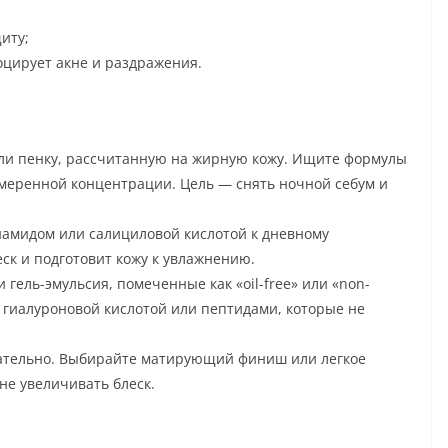
иту;
оцирует акне и раздражения.
или пенку, рассчитанную на жирную кожу. Ищите формулы
 умеренной концентрации. Цель — снять ночной себум и
намидом или салициловой кислотой к дневному
к и подготовит кожу к увлажнению.
ель-эмульсия, помеченные как «oil-free» или «non-
 гиалуроновой кислотой или пептидами, которые не
язательно. Выбирайте матирующий финиш или легкое
не увеличивать блеск.