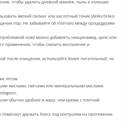
ния, чтобы удалить дневной макияж, пыль и излишки
льзовать мягкий пилинг или кислотный тоник (AHAs/SHAs)
щения пор. Не забывайте об intervalo между процедурами
 проблемной коже можно добавлять ниацинамид, цинк или
его применения, чтобы снизить воспаление и
хой после очищения, используйте более питательный, но
ние летом
елыми маслами, свечами или минеральными маслами.
dogenic.
ьсии обычно удобнее в жару, чем кремы с плотной
омогают держать блеск под контролем на протяжении