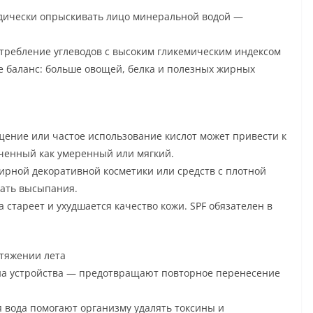
одически опрыскивать лицо минеральной водой —
ребление углеводов с высоким гликемическим индексом
е баланс: больше овощей, белка и полезных жирных
ение или частое использование кислот может привести к
аченный как умеренный или мягкий.
ирной декоративной косметики или средств с плотной
вать высыпания.
стареет и ухудшается качество кожи. SPF обязателен в
отяжении лета
ана устройства — предотвращают повторное перенесение
 вода помогают организму удалять токсины и