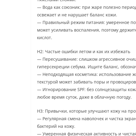
— Вода как союзник: при жаре полезно пери
освежает и не нарушает баланс кожи.
— Правильный режим питания: умеренное пот
может усиливать воспаления, поэтому держит
кислот.
H2: Частые ошибки летом и как их избежать
— Пересушивание: слишком агрессивное очищ
гиперсекреции себума. Ищите баланс, обозн
— Неподходящая косметика: использование ж
текстурой может забивать поры и провоциро
— Игнорирование SPF: без солнцезащиты кожа 
любое время суток, даже в облачную погоду.
H3: Привычки, которые улучшают кожу на пр
— Регулярная смена наволочек и чистка экр
бактерий на кожу.
— Умеренная физическая активность и чистая