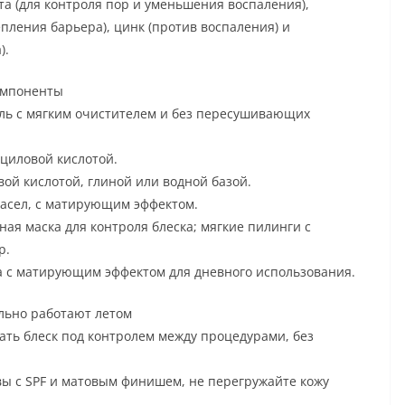
а (для контроля пор и уменьшения воспаления),
пления барьера), цинк (против воспаления) и
).
компоненты
ель с мягким очистителем и без пересушивающих
циловой кислотой.
ой кислотой, глиной или водной базой.
масел, с матирующим эффектом.
ная маска для контроля блеска; мягкие пилинги с
р.
а с матирующим эффектом для дневного использования.
льно работают летом
жать блеск под контролем между процедурами, без
ы с SPF и матовым финишем, не перегружайте кожу