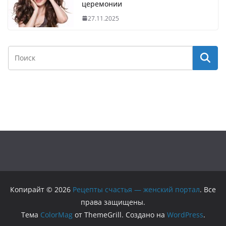
церемонии
27.11.2025
Копирайт © 2026
Рецепты счастья — женский портал
. Все
права защищены.
Тема
ColorMag
от ThemeGrill. Создано на
WordPress
.