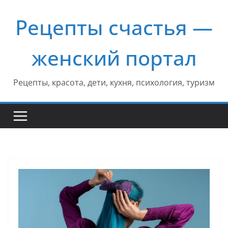
Перейти
Рецепты счастья —
к
содержимому
женский портал
Рецепты, красота, дети, кухня, психология, туризм