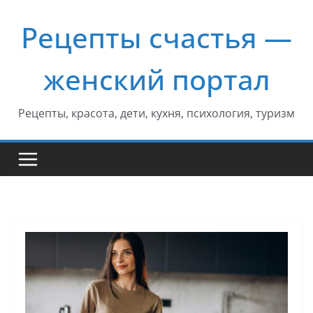
Перейти
Рецепты счастья —
к
содержимому
женский портал
Рецепты, красота, дети, кухня, психология, туризм