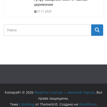
церемонии
27.11.2025
Копирайт © 2026
Рецепты счастья — женский портал
. Все
права защищены.
Тема
ColorMag
от ThemeGrill. Создано на
WordPress
.