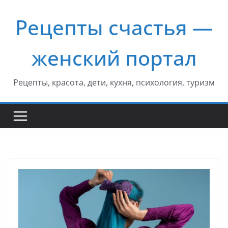
Перейти
Рецепты счастья —
к
содержимому
женский портал
Рецепты, красота, дети, кухня, психология, туризм