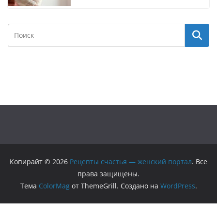
Копирайт © 2026
Рецепты счастья — женский портал
. Все
права защищены.
Тема
ColorMag
от ThemeGrill. Создано на
WordPress
.