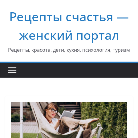
Перейти
Рецепты счастья —
к
содержимому
женский портал
Рецепты, красота, дети, кухня, психология, туризм