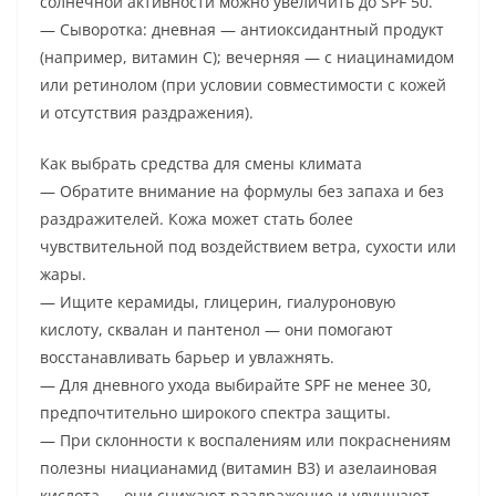
солнечной активности можно увеличить до SPF 50.
— Сыворотка: дневная — антиоксидантный продукт
(например, витамин C); вечерняя — с ниацинамидом
или ретинолом (при условии совместимости с кожей
и отсутствия раздражения).
Как выбрать средства для смены климата
— Обратите внимание на формулы без запаха и без
раздражителей. Кожа может стать более
чувствительной под воздействием ветра, сухости или
жары.
— Ищите керамиды, глицерин, гиалуроновую
кислоту, сквалан и пантенол — они помогают
восстанавливать барьер и увлажнять.
— Для дневного ухода выбирайте SPF не менее 30,
предпочтительно широкого спектра защиты.
— При склонности к воспалениям или покраснениям
полезны ниацианамид (витамин B3) и азелаиновая
кислота — они снижают раздражение и улучшают