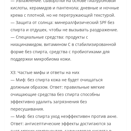
— Увлажнение: сыворотки на основе гиалуроновой
кислоты, керамидов и пантенола; дневные и ночные
крема с плотной, но не перегружающей текстурой.
— Защита от солнца: минерал/физический SPF без
спирта и отдушек, чтобы не вызывать раздражение.
— Специальные средства: продукты с
ниацинамидом, витамином C в стабилизированной
форме без спирта, средства с пробиотиками для
поддержки микробиома кожи.
Х3: Частые мифы и ответы на них
— Миф: без спирта кожа не будет очищаться
должным образом. Ответ: правильные мягкие
очищающие средства без спирта способны
эффективно удалить загрязнения без
пересушивания.
— Миф: без спирта уход неэффективен против акне.
Ответ: антисептические эффекты достигаются за
счет мягких компонентов, салициловая кислота в