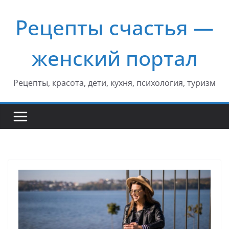
Перейти
Рецепты счастья —
к
содержимому
женский портал
Рецепты, красота, дети, кухня, психология, туризм