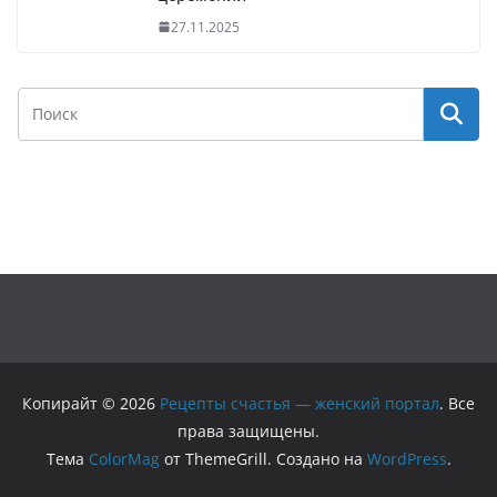
27.11.2025
Копирайт © 2026
Рецепты счастья — женский портал
. Все
права защищены.
Тема
ColorMag
от ThemeGrill. Создано на
WordPress
.