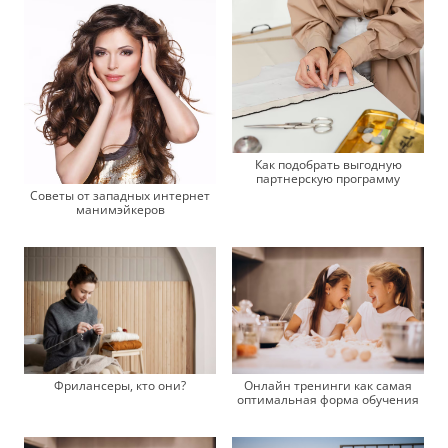
Как подобрать выгодную
партнерскую программу
Советы от западных интернет
манимэйкеров
Фрилансеры, кто они?
Онлайн тренинги как самая
оптимальная форма обучения