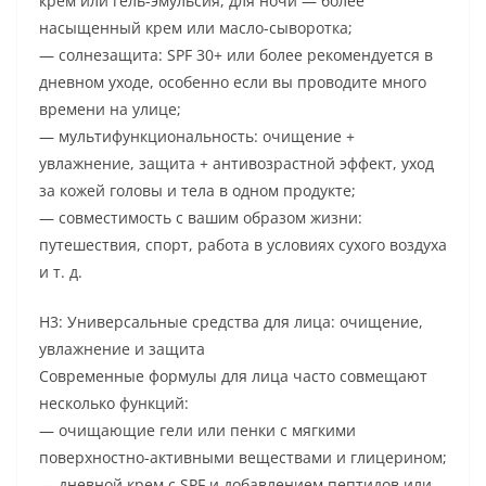
крем или гель-эмульсия, для ночи — более
насыщенный крем или масло-сыворотка;
— солнезащита: SPF 30+ или более рекомендуется в
дневном уходе, особенно если вы проводите много
времени на улице;
— мультифункциональность: очищение +
увлажнение, защита + антивозрастной эффект, уход
за кожей головы и тела в одном продукте;
— совместимость с вашим образом жизни:
путешествия, спорт, работа в условиях сухого воздуха
и т. д.
H3: Универсальные средства для лица: очищение,
увлажнение и защита
Современные формулы для лица часто совмещают
несколько функций:
— очищающие гели или пенки с мягкими
поверхностно-активными веществами и глицерином;
— дневной крем с SPF и добавлением пептидов или