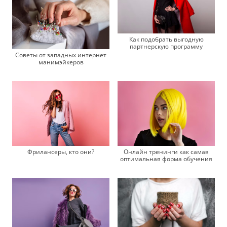
Как подобрать выгодную
партнерскую программу
Советы от западных интернет
манимэйкеров
Фрилансеры, кто они?
Онлайн тренинги как самая
оптимальная форма обучения