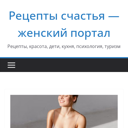
Перейти
Рецепты счастья —
к
содержимому
женский портал
Рецепты, красота, дети, кухня, психология, туризм