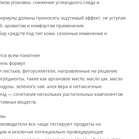
лизм упаковки, снижение углеродного следа и
формулы должны приносить ощутимый эффект, не уступая
ой, ароматом и комфортом применения.
ор средств под тип кожи, сезонные изменения и
ится всем понятнее
тель формул
 и листьев, фитоусилители, направленные на решение
гредиенты, такие как аргановое масло, масло ши, масло
ендулы, зеленого чая, алоэ вера и нетоксичные
енд — сочетание нескольких растительных компонентов
ктивных веществ.
улы
роизводители все чаще тестируют продукты на
нции и исключая потенциально провоцирующие