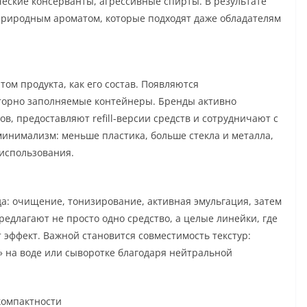
еские консерванты, агрессивные спирты. В результате
 природным ароматом, которые подходят даже обладателям
ом продукта, как его состав. Появляются
торно заполняемые контейнеры. Бренды активно
, предоставляют refill-версии средств и сотрудничают с
минимализм: меньше пластика, больше стекла и металла,
 использования.
да: очищение, тонизирование, активная эмульгация, затем
едлагают не просто одно средство, а целые линейки, где
 эффект. Важной становится совместимость текстур:
 на воде или сыворотке благодаря нейтральной
компактности