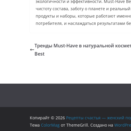
экологичности и эффективности. Must-Have Be
чистоту состава, заботу о планете и реальный
продукты и наборы, которые работают именно
потребителя, и наслаждаться результатами б
Тренды Must-Have в натуральной косме
Best
Копирайт © 2026
Рецепты счастья — женский по
Тема
ColorMag
от ThemeGrill. Создано на
WordPre