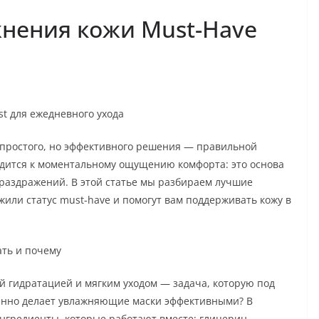
жнения кожи Must-Have
st для ежедневного ухода
с простого, но эффективного решения — правильной
дится к моментальному ощущению комфорта: это основа
 раздражений. В этой статье мы разбираем лучшие
или статус must-have и помогут вам поддерживать кожу в
ать и почему
 гидратацией и мягким уходом — задача, которую под
енно делает увлажняющие маски эффективными? В
гредиенты, которые работают вместе: глицерин,