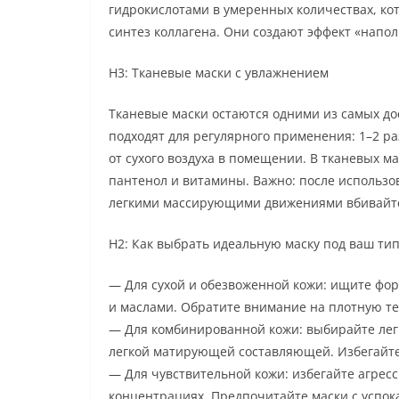
гидрокислотами в умеренных количествах, к
синтез коллагена. Они создают эффект «напол
H3: Тканевые маски с увлажнением
Тканевые маски остаются одними из самых д
подходят для регулярного применения: 1–2 ра
от сухого воздуха в помещении. В тканевых ма
пантенол и витамины. Важно: после использо
легкими массирующими движениями вбивайте 
H2: Как выбрать идеальную маску под ваш ти
— Для сухой и обезвоженной кожи: ищите фор
и маслами. Обратите внимание на плотную тек
— Для комбинированной кожи: выбирайте легк
легкой матирующей составляющей. Избегайте
— Для чувствительной кожи: избегайте агрес
концентрациях. Предпочитайте маски с успо