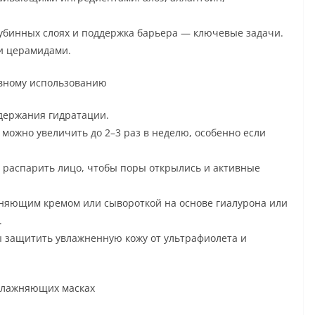
лубинных слоях и поддержка барьера — ключевые задачи.
и церамидами.
ивному использованию
держания гидратации.
) можно увеличить до 2–3 раз в неделю, особенно если
а распарить лицо, чтобы поры открылись и активные
жняющим кремом или сывороткой на основе гиалурона или
.
бы защитить увлажненную кожу от ультрафиолета и
влажняющих масках