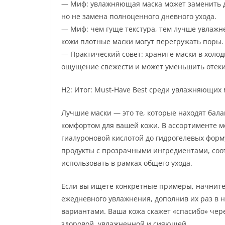
— Миф: увлажняющая маска может заменить дн
но не замена полноценного дневного ухода.
— Миф: чем гуще текстура, тем лучше увлажн
кожи плотные маски могут перегружать поры.
— Практический совет: храните маски в холо
ощущение свежести и может уменьшить отеки
H2: Итог: Must-Have Best среди увлажняющих 
Лучшие маски — это те, которые находят бал
комфортом для вашей кожи. В ассортименте м
гиалуроновой кислотой до гидрогелевых форм
продукты с прозрачными ингредиентами, соо
использовать в рамках общего ухода.
Если вы ищете конкретные примеры, начните 
ежедневного увлажнения, дополнив их раз в
вариантами. Ваша кожа скажет «спасибо» чер
здоровой, увлажненной и сияющей.