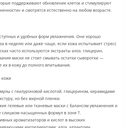
оторые поддерживают обновление клеток и стимулируют
ненности» и смотрятся естественно на любом возрасте.
оступных и удобных форм увлажнения. Они хорошо
за в неделю или даже чаще, если кожа испытывает стресс
сках часто используются экстракты алоэ, глицерин,
вания маски не стоит смывать остатки сыворотки —
их в кожу до полного впитывания.
п кожи
мулы с гиалуроновой кислотой, глицерином, керамидами
стуру, но без жирной пленки.
ие гелевые или тканевые маски с балансом увлажнения и
 слишком насыщенных формул в зоне Т.
сивных ароматизаторов и кислот в высоких
каивающими ингредиентами: алоэ, аллантоин,