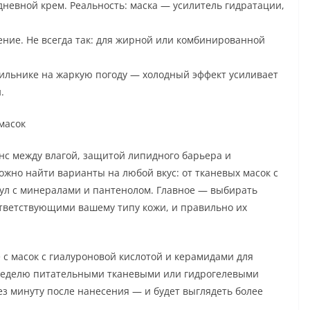
евной крем. Реальность: маска — усилитель гидратации,
ение. Не всегда так: для жирной или комбинированной
дильнике на жаркую погоду — холодный эффект усиливает
.
масок
анс между влагой, защитой липидного барьера и
ожно найти варианты на любой вкус: от тканевых масок с
ул с минералами и пантенолом. Главное — выбирать
тветствующими вашему типу кожи, и правильно их
с масок с гиалуроновой кислотой и керамидами для
 неделю питательными тканевыми или гидрогелевыми
ез минуту после нанесения — и будет выглядеть более