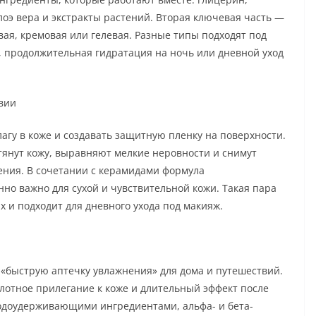
лоэ вера и экстракты растений. Вторая ключевая часть —
евая, кремовая или гелевая. Разные типы подходят под
 продолжительная гидратация на ночь или дневной уход
твии
агу в коже и создавать защитную пленку на поверхности.
янут кожу, выравняют мелкие неровности и снимут
ения. В сочетании с керамидами формула
но важно для сухой и чувствительной кожи. Такая пара
х и подходит для дневного ухода под макияж.
«быструю аптечку увлажнения» для дома и путешествий.
плотное прилегание к коже и длительный эффект после
водоудерживающими ингредиентами, альфа- и бета-