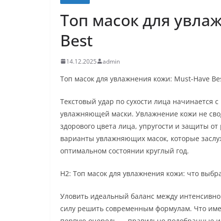
Топ масок для увла
Best
14.12.2025
admin
Топ масок для увлажнения кожи: Must-Have Be
Текстовый удар по сухости лица начинается 
увлажняющей маски. Увлажнение кожи не сво
здорового цвета лица, упругости и защиты от
варианты увлажняющих масок, которые заслуж
оптимальном состоянии круглый год.
H2: Топ масок для увлажнения кожи: что выбр
Уловить идеальный баланс между интенсивной
силу решить современным формулам. Что им
первую очередь — правильно подобранные ин