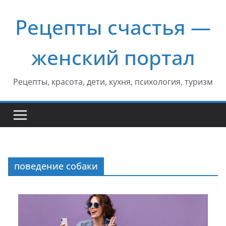
Перейти
Рецепты счастья —
к
содержимому
женский портал
Рецепты, красота, дети, кухня, психология, туризм
поведение собаки