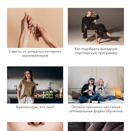
Как подобрать выгодную
Советы от западных интернет
партнерскую программу
манимэйкеров
Фрилансеры, кто они?
Онлайн тренинги как самая
оптимальная форма обучения