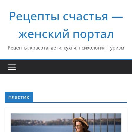
Перейти
Рецепты счастья —
к
содержимому
женский портал
Рецепты, красота, дети, кухня, психология, туризм
пластик