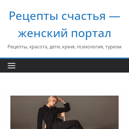
Перейти
Рецепты счастья —
к
содержимому
женский портал
Рецепты, красота, дети, кухня, психология, туризм