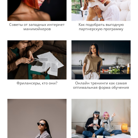
Как подобрать выгодную
Советы от западных интернет
партнерскую программу
манимэйкеров
Фрилансеры, кто они?
Онлайн тренинги как самая
оптимальная форма обучения