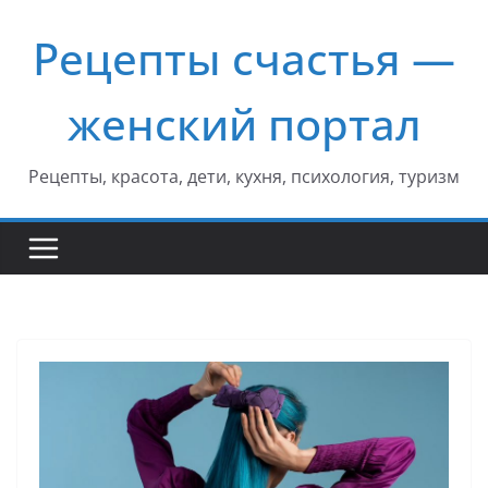
Перейти
Рецепты счастья —
к
содержимому
женский портал
Рецепты, красота, дети, кухня, психология, туризм