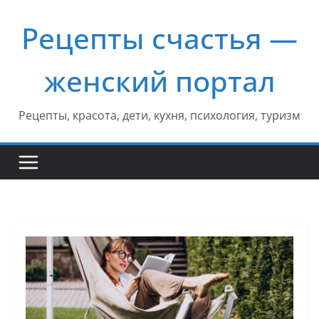
Перейти
Рецепты счастья —
к
содержимому
женский портал
Рецепты, красота, дети, кухня, психология, туризм