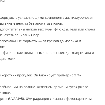
лой.
т формулы с увлажняющими компонентами: гиалуроновая
ергенные версии без ароматизаторов.
дпочтительны легкие текстуры: флюиды, гели или спреи
избежать забивания пор.
севозможные форматы — от кремов до молочка и
ове.
е физические фильтры (минеральные): диоксид титана и
цию кожи.
и коротких прогулок. Он блокирует примерно 97%
ебывании на солнце, активном времени суток (около
й коже.
ты (UVA/UVB). UVA радиация связана с фотостарением,