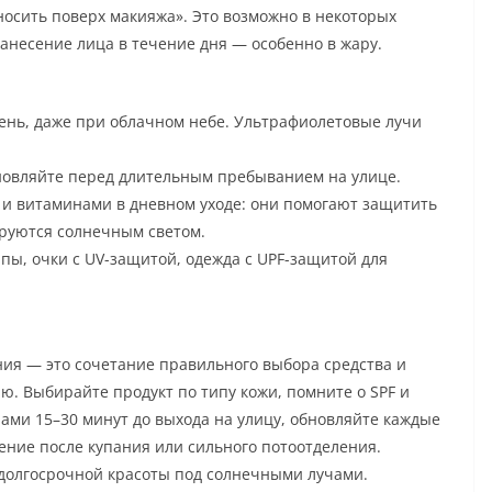
осить поверх макияжа». Это возможно в некоторых
нанесение лица в течение дня — особенно в жару.
ень, даже при облачном небе. Ультрафиолетовые лучи
бновляйте перед длительным пребыванием на улице.
 и витаминами в дневном уходе: они помогают защитить
ируются солнечным светом.
ы, очки с UV-защитой, одежда с UPF-защитой для
ния — это сочетание правильного выбора средства и
ю. Выбирайте продукт по типу кожи, помните о SPF и
ами 15–30 минут до выхода на улицу, обновляйте каждые
ение после купания или сильного потоотделения.
 долгосрочной красоты под солнечными лучами.