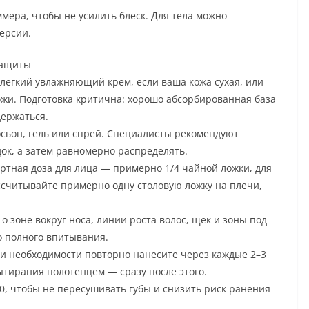
ера, чтобы не усилить блеск. Для тела можно
ерсии.
защиты
е легкий увлажняющий крем, если ваша кожа сухая, или
жи. Подготовка критична: хорошо абсорбированная база
держаться.
осьон, гель или спрей. Специалисты рекомендуют
док, а затем равномерно распределять.
ртная доза для лица — примерно 1/4 чайной ложки, для
ассчитывайте примерно одну столовую ложку на плечи,
о зоне вокруг носа, линии роста волос, щек и зоны под
 полного впитывания.
и необходимости повторно нанесите через каждые 2–3
ытирания полотенцем — сразу после этого.
30, чтобы не пересушивать губы и снизить риск ранения