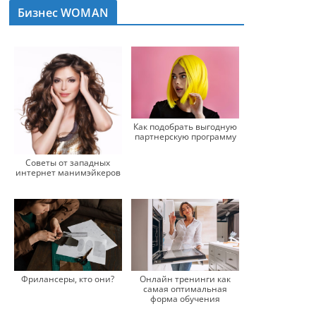
Бизнес WOMAN
Как подобрать выгодную
партнерскую программу
Советы от западных
интернет манимэйкеров
Фрилансеры, кто они?
Онлайн тренинги как
самая оптимальная
форма обучения