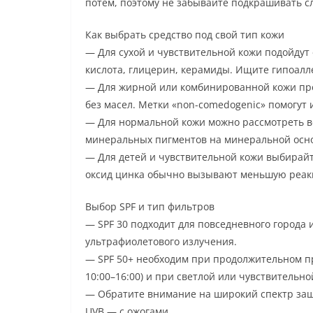
потем, поэтому не забывайте подкрашивать с
Как выбрать средство под свой тип кожи
— Для сухой и чувствительной кожи подойду
кислота, глицерин, керамиды. Ищите гипоалл
— Для жирной или комбинированной кожи пре
без масел. Метки «non-comedogenic» помогут 
— Для нормальной кожи можно рассмотреть в
минеральных пигментов на минеральной осн
— Для детей и чувствительной кожи выбирайт
оксид цинка обычно вызывают меньшую реак
Выбор SPF и тип фильтров
— SPF 30 подходит для повседневного города 
ультрафиолетового излучения.
— SPF 50+ необходим при продолжительном пр
10:00–16:00) и при светлой или чувствительно
— Обратите внимание на широкий спектр защи
UVB — с ожогами.