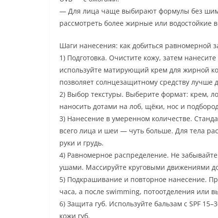
— Для лица чаще выбирают формулы без шимм
рассмотреть более жирные или водостойкие в
Шаги нанесения: как добиться равномерной 
1) Подготовка. Очистите кожу, затем нанесит
используйте матирующий крем для жирной ко
позволяет солнцезащитному средству лучше 
2) Выбор текстуры. Выберите формат: крем, л
наносить дотами на лоб, щёки, нос и подборо
3) Нанесение в умеренном количестве. Станда
всего лица и шеи — чуть больше. Для тела р
руки и грудь.
4) Равномерное распределение. Не забывайте 
ушами. Массируйте круговыми движениями до
5) Подкрашивание и повторное нанесение. Пр
часа, а после swimming, потоотделения или в
6) Защита губ. Используйте бальзам с SPF 15–
кожи губ.