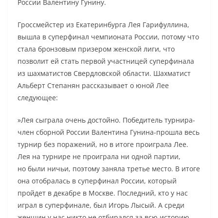
России Валентину Гунину.
Гроссмейстер из Екатеринбурга Лея Гарифуллина,
вышла в суперфинал чемпионата России, потому что
стала бронзовым призером женской лиги, что
позволит ей стать первой участницей суперфинала
из шахматистов Свердловской области. Шахматист
Альберт Степанян рассказывает о юной Лее
следующее:
»Лея сыграла очень достойно. Победитель турнира-
член сборной России Валентина Гунина-прошла весь
турнир без поражений, но в итоге проиграла Лее.
Лея на турнире не проиграла ни одной партии,
но были ничьи, поэтому заняла третье место. В итоге
она отобралась в суперфинал России, который
пройдет в декабре в Москве. Последний, кто у нас
играл в суперфинале, был Игорь Лысый. А среди
женщин у нас никто не отбирался за всю историю.