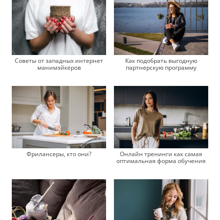
Советы от западных интернет
Как подобрать выгодную
манимэйкеров
партнерскую программу
Фрилансеры, кто они?
Онлайн тренинги как самая
оптимальная форма обучения