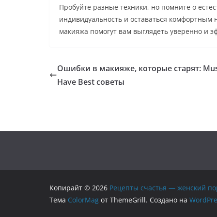
Пробуйте разные техники, но помните о есте
индивидуальность и оставаться комфортным н
макияжа помогут вам выглядеть уверенно и эф
Ошибки в макияже, которые старят: Mus
Have Best советы
Копирайт © 2026
Рецепты счастья — женский по
Тема
ColorMag
от ThemeGrill. Создано на
WordPre