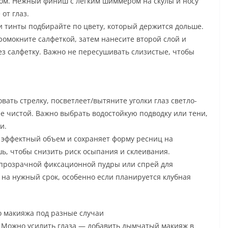
том. Нежный финиш с лёгким шиммером на скулы и носу
от глаз.
и тинты подбирайте по цвету, который держится дольше.
промокните салфеткой, затем нанесите второй слой и
з салфетку. Важно не пересушивать слизистые, чтобы
вать стрелку, посветлеет/вытяните уголки глаз светло-
е чистой. Важно выбрать водостойкую подводку или тени,
и.
 эффектный объем и сохраняет форму ресниц на
шь, чтобы снизить риск осыпания и склеивания.
прозрачной фиксационной пудры или спрей для
 на нужный срок, особенно если планируется клубная
о макияжа под разные случаи
. Можно усилить глаза — добавить дымчатый макияж в