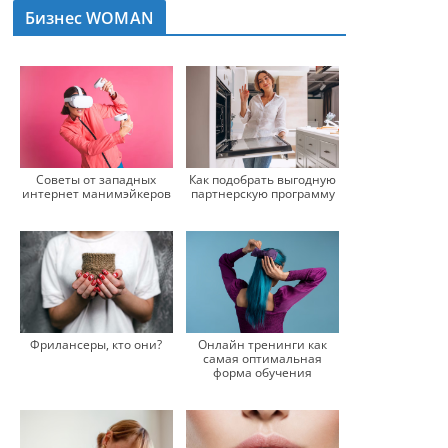
Бизнес WOMAN
Советы от западных
Как подобрать выгодную
интернет манимэйкеров
партнерскую программу
Фрилансеры, кто они?
Онлайн тренинги как
самая оптимальная
форма обучения