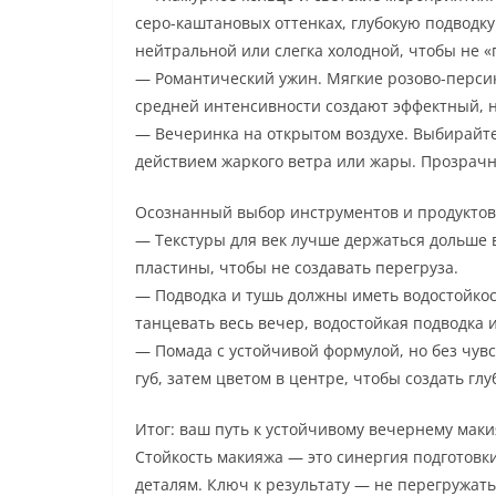
серо-каштановых оттенках, глубокую подводк
нейтральной или слегка холодной, чтобы не «
— Романтический ужин. Мягкие розово-персик
средней интенсивности создают эффектный, н
— Вечеринка на открытом воздухе. Выбирайте
действием жаркого ветра или жары. Прозрач
Осознанный выбор инструментов и продуктов
— Текстуры для век лучше держаться дольше в
пластины, чтобы не создавать перегруза.
— Подводка и тушь должны иметь водостойкост
танцевать весь вечер, водостойкая подводка
— Помада с устойчивой формулой, но без чувс
губ, затем цветом в центре, чтобы создать глу
Итог: ваш путь к устойчивому вечернему мак
Стойкость макияжа — это синергия подготовк
деталям. Ключ к результату — не перегружат