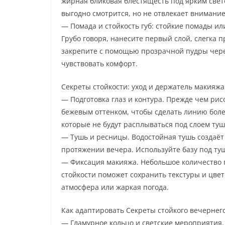
жирная бликовая блестящесть под ярким све
выгодно смотрится, но не отвлекает внимание 
— Помада и стойкость губ: стойкие помады ил
Грубо говоря, нанесите первый слой, слегка 
закрепите с помощью прозрачной пудры чере
чувствовать комфорт.
Секреты стойкости: уход и держатель макияжа
— Подготовка глаз и контура. Прежде чем рисо
бежевым оттенком, чтобы сделать линию боле
которые не будут расплываться под слоем туш
— Тушь и ресницы. Водостойная тушь создаёт
протяжении вечера. Используйте базу под ту
— Фиксация макияжа. Небольшое количество 
стойкости поможет сохранить текстуры и цвет
атмосфера или жаркая погода.
Как адаптировать Секреты стойкого вечернег
— Гламурное кольцо и светские мероприятия