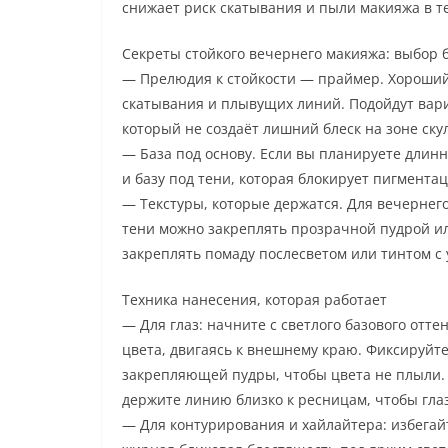
снижает риск скатывания и пыли макияжа в т
Секреты стойкого вечернего макияжа: выбор б
— Прелюдия к стойкости — праймер. Хороший 
скатывания и плывущих линий. Подойдут вар
который не создаёт лишний блеск на зоне скул
— База под основу. Если вы планируете длинн
и базу под тени, которая блокирует пигмента
— Текстуры, которые держатся. Для вечернег
тени можно закреплять прозрачной пудрой ил
закреплять помаду послесветом или тинтом с
Техника нанесения, которая работает
— Для глаз: начните с светлого базового отт
цвета, двигаясь к внешнему краю. Фиксируйт
закрепляющей пудры, чтобы цвета не плыли. 
держите линию близко к ресницам, чтобы гла
— Для контурирования и хайлайтера: избегайт