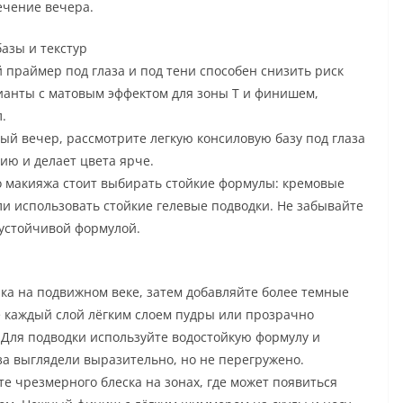
ечение вечера.
азы и текстур
праймер под глаза и под тени способен снизить риск
ианты с матовым эффектом для зоны T и финишем,
.
ый вечер, рассмотрите легкую консиловую базу под глаза
цию и делает цвета ярче.
о макияжа стоит выбирать стойкие формулы: кремовые
и использовать стойкие гелевые подводки. Не забывайте
 устойчивой формулой.
енка на подвижном веке, затем добавляйте более темные
е каждый слой лёгким слоем пудры или прозрачно
Для подводки используйте водостойкую формулу и
за выглядели выразительно, но не перегружено.
е чрезмерного блеска на зонах, где может появиться