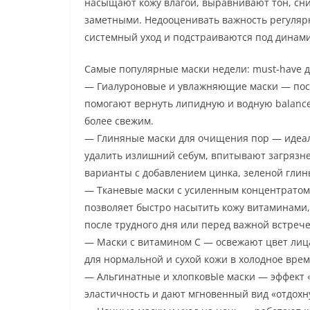
насыщают кожу влагой, выравнивают тон, сн
заметными. Недооценивать важность регуляр
системный уход и подстраиваются под динамик
Самые популярные маски недели: must-have 
— Гиалуроновые и увлажняющие маски — пост
помогают вернуть липидную и водную balanc
более свежим.
— Глиняные маски для очищения пор — идеа
удалить излишний себум, впитывают загрязне
варианты с добавлением цинка, зеленой глин
— Тканевые маски с усиленным концентратом
позволяет быстро насытить кожу витаминами
после трудного дня или перед важной встрече
— Маски с витамином С — освежают цвет лица
для нормальной и сухой кожи в холодное врем
— Альгинатные и хлопковЫе маски — эффект «
эластичность и дают мгновенный вид «отдохн