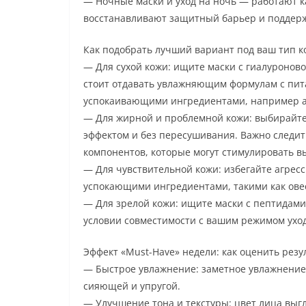
— Ночные маски и уход на ночь — работают ка
восстанавливают защитный барьер и поддерж
Как подобрать лучший вариант под ваш тип к
— Для сухой кожи: ищите маски с гиалуронов
стоит отдавать увлажняющим формулам с пита
успокаивающими ингредиентами, например а
— Для жирной и проблемной кожи: выбирайт
эффектом и без пересушивания. Важно следит
компонентов, которые могут стимулировать в
— Для чувствительной кожи: избегайте агресс
успокающими ингредиентами, такими как овес
— Для зрелой кожи: ищите маски с пептидам
условии совместимости с вашим режимом уход
Эффект «Must-Have» недели: как оценить резу
— Быстрое увлажнение: заметное увлажнение 
сияющей и упругой.
— Улучшение тона и текстуры: цвет лица выг