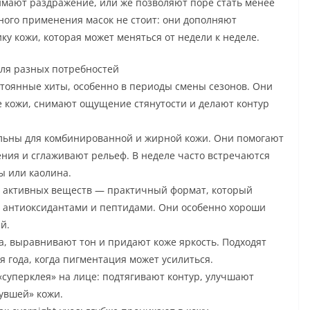
имают раздражение, или же позволяют поре стать менее
ного применения масок не стоит: они дополняют
у кожи, которая может меняться от недели к неделе.
для разных потребностей
оянные хиты, особенно в периоды смены сезонов. Они
e кожи, снимают ощущение стянутости и делают контур
льны для комбинированной и жирной кожи. Они помогают
ния и сглаживают рельеф. В неделе часто встречаются
ы или каолина.
 активных веществ — практичный формат, который
, антиоксидантами и пептидами. Они особенно хороши
й.
, выравнивают тон и придают коже яркость. Подходят
я года, когда пигментация может усилиться.
суперклея» на лице: подтягивают контур, улучшают
увшей» кожи.