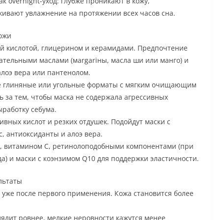
к overnight-уход: глубже проникают в кожу,
ивают увлажнение на протяжении всех часов сна.
ожи
ой кислотой, глицерином и керамидами. Предпочтение
тельными маслами (мargariны, масла ши или манго) и
лоэ вера или пантенолом.
е глиняные или угольные форматы с мягким очищающим
ь за тем, чтобы маска не содержала агрессивных
ыработку себума.
ивных кислот и резких отдушек. Подойдут маски с
, антиоксиданты и алоэ вера.
и, витамином C, ретинолоподобными компонентами (при
а) и маски с коэнзимом Q10 для поддержки эластичности.
льтаты
уже после первого применения. Кожа становится более
лядит ровнее, мелкие неровности кажутся менее